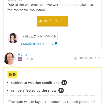
Due to the extreme heat, we were unable to make it to
the top of the mountain.
役に立った
1
回答したアンカーのサイト
DMM講師プロフィール
Homa
2018/03/03 23:28
イギリス
回答
subject to weather conditions
can be affected by the snow
"The train was delayed, the snow has caused problems"