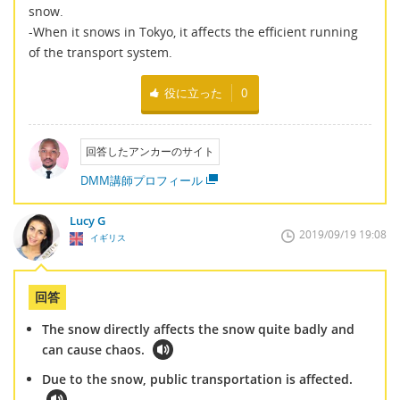
snow.
-When it snows in Tokyo, it affects the efficient running
of the transport system.
役に立った
0
回答したアンカーのサイト
DMM講師プロフィール
Lucy G
2019/09/19 19:08
イギリス
回答
The snow directly affects the snow quite badly and
can cause chaos.
Due to the snow, public transportation is affected.