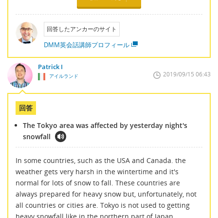
回答したアンカーのサイト
DMM英会話講師プロフィール
Patrick I
2019/09/15 06:43
アイルランド
回答
The Tokyo area was affected by yesterday night's
snowfall
In some countries, such as the USA and Canada. the
weather gets very harsh in the wintertime and it's
normal for lots of snow to fall. These countries are
always prepared for heavy snow but, unfortunately, not
all countries or cities are. Tokyo is not used to getting
heavy snowfall like in the northern part of Japan.