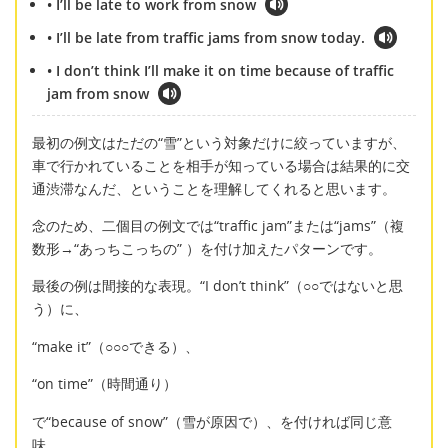
• I’ll be late to work from snow
• I’ll be late from traffic jams from snow today.
• I don’t think I’ll make it on time because of traffic
jam from snow
最初の例文はただの“雪”という対象だけに絞っていますが、
車で行かれていることを相手が知っている場合は結果的に交
通渋滞なんだ、ということを理解してくれると思います。
念のため、二個目の例文では“traffic jam”または“jams”（複
数形→“あっちこっちの” ）を付け加えたパターンです。
最後の例は間接的な表現。“I don’t think”（○○ではないと思
う）に、
“make it”（○○○できる）、
“on time”（時間通り）
で“because of snow”（雪が原因で）、を付ければ同じ意
味。