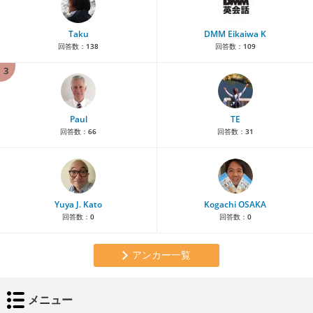
Taku
DMM Eikaiwa K
回答数：
138
回答数：
109
3
Paul
TE
回答数：
66
回答数：
31
Yuya J. Kato
Kogachi OSAKA
回答数：
0
回答数：
0
アンカー一覧
メニュー