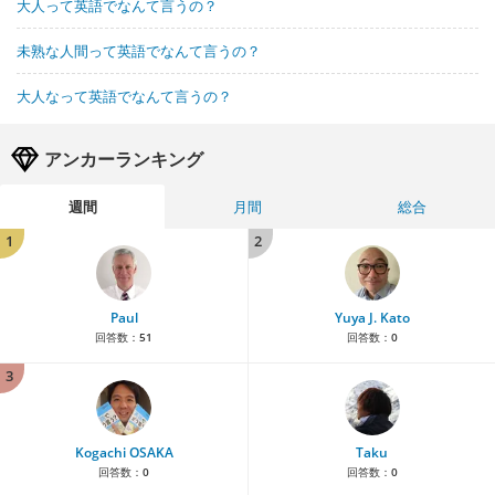
大人って英語でなんて言うの？
未熟な人間って英語でなんて言うの？
大人なって英語でなんて言うの？
アンカーランキング
週間
月間
総合
1
2
Paul
Yuya J. Kato
回答数：
51
回答数：
0
3
Kogachi OSAKA
Taku
回答数：
0
回答数：
0