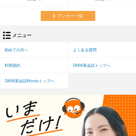
アンカー一覧
メニュー
初めての方へ
よくある質問
利用規約
DMM英会話トップへ
DMM英会話Wordsトップへ