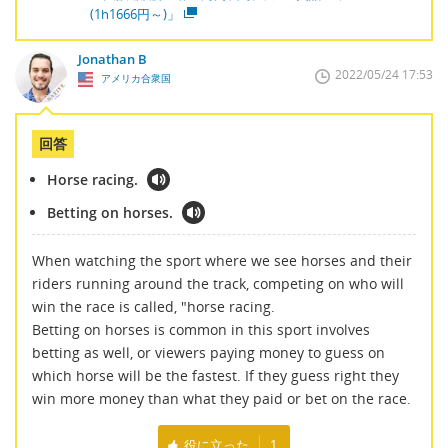
(1h1666円～)」
Jonathan B
2022/05/24 17:53
アメリカ合衆国
回答
Horse racing.
Betting on horses.
When watching the sport where we see horses and their
riders running around the track, competing on who will
win the race is called, "horse racing.
Betting on horses is common in this sport involves
betting as well, or viewers paying money to guess on
which horse will be the fastest. If they guess right they
win more money than what they paid or bet on the race.
役に立った
1