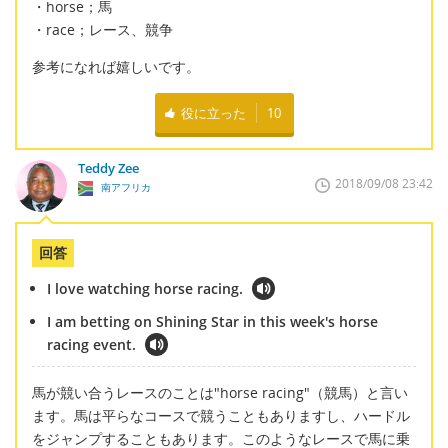
・horse；馬
・race；レース、競争
参考になれば嬉しいです。
役に立った
10
Teddy Zee
2018/09/08 23:42
南アフリカ
回答
I love watching horse racing.
I am betting on Shining Star in this week's horse
racing event.
馬が競い合うレースのことは"horse racing"（競馬）と言い
ます。馬は平らなコースで競うこともありますし、ハードル
をジャンプすることもあります。このようなレースで馬に乗