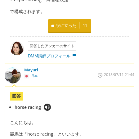
で構成されます。
役に立った
11
回答したアンカーのサイト
DMM講師プロフィール
Mayuri
2018/07/11 21:44
日本
回答
horse racing
こんにちは。
競馬は「horse racing」といいます。