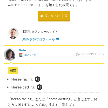
watch horse racing）」を短くした表現です。
役に立った
3
回答したアンカーのサイト
DMM講師プロフィール
Babz
2018/09/11 19:17
南アフリカ
回答
Horse-racing
Horse-betting
「horse-racing」または「horse-betting」と言えます。賭
け方は国や町によって異なります。例えば：