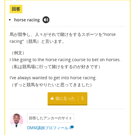
回答
horse racing
馬が競争し、人々がそれで賭けをするスポーツを"horse
racing"（競馬）と言います。
（例文）
I like going to the horse racing course to bet on horses.
（私は競馬場に行って賭けをするのが好きです）
I've always wanted to get into horse racing.
（ずっと競馬をやりたいと思ってきました）
役に立った
5
回答したアンカーのサイト
DMM講師プロフィール