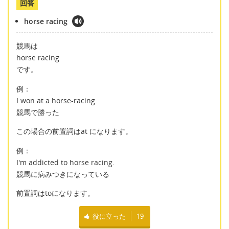
回答
horse racing
競馬は
horse racing
です。
例：
I won at a horse-racing.
競馬で勝った
この場合の前置詞はat になります。
例：
I'm addicted to horse racing.
競馬に病みつきになっている
前置詞はtoになります。
役に立った
19