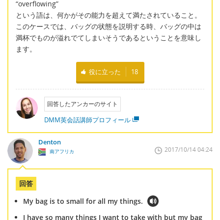
“overflowing”
という語は、何かがその能力を超えて満たされていること。
このケースでは、バッグの状態を説明する時、バッグの中は
満杯でものが溢れでてしまいそうであるということを意味し
ます。
役に立った
18
回答したアンカーのサイト
DMM英会話講師プロフィール
Denton
2017/10/14 04:24
南アフリカ
回答
My bag is to small for all my things.
I have so many things I want to take with but my bag