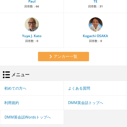
Paul
TE
回答数：
66
回答数：
31
Yuya J. Kato
Kogachi OSAKA
回答数：
0
回答数：
0
アンカー一覧
メニュー
初めての方へ
よくある質問
利用規約
DMM英会話トップへ
DMM英会話Wordsトップへ