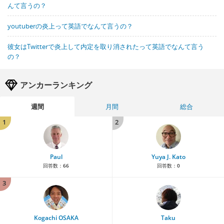
んて言うの？
youtuberの炎上って英語でなんて言うの？
彼女はTwitterで炎上して内定を取り消されたって英語でなんて言う
の？
アンカーランキング
週間
月間
総合
1
2
Paul
Yuya J. Kato
回答数：
66
回答数：
0
3
Kogachi OSAKA
Taku