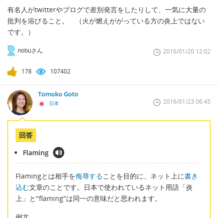
有名人がtwitterやブログで差別発言をしたりして、一気に大量の
批判を浴びること。 （火が燃えががっている方の炎上ではない
です。）
nobuさん
2016/01/20 12:02
178
107402
Tomoko Goto
2016/01/23 06:45
日本
回答
Flaming
Flamingとは相手を
侮辱する
ことを目的に、ネット上に
書き
込む
文章のことです。日本で使われているネット用語「炎
上」と"flaming"は同一の意味だと思われます。
例文