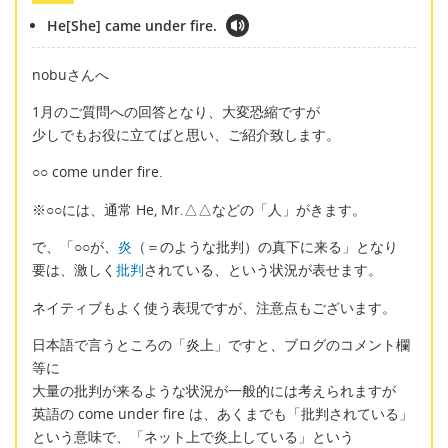
He[She] came under fire.
nobuさんへ
1月のご質問への回答となり、大変恐縮ですが
少しでもお役に立てばと思い、ご紹介致します。
○○ come under fire.
※○○には、通常 He, Mr.△△などの「人」がきます。
で、「○○が、
炎
（＝のような批判）の真下に来る」となり
要は、激しく
批判
されている、という状況が表せます。
ネイティブもよく使う表現ですが、注意点もございます。
日本語で言うところの「炎上」ですと、ブログのコメント欄
等に
大量の批判が来るような状況が一般的には考えられますが
英語の come under fire は、あくまでも「批判されている」
という意味で、「ネット上で炎上している」という