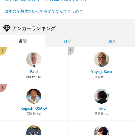
壊すのが勿体無いって英語でなんて言うの？
アンカーランキング
週間
月間
総合
1
2
Paul
Yuya J. Kato
回答数：
66
回答数：
0
3
Kogachi OSAKA
Taku
回答数：
0
回答数：
0