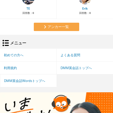
TE
Erik
回答数：
0
回答数：
0
アンカー一覧
メニュー
初めての方へ
よくある質問
利用規約
DMM英会話トップへ
DMM英会話Wordsトップへ