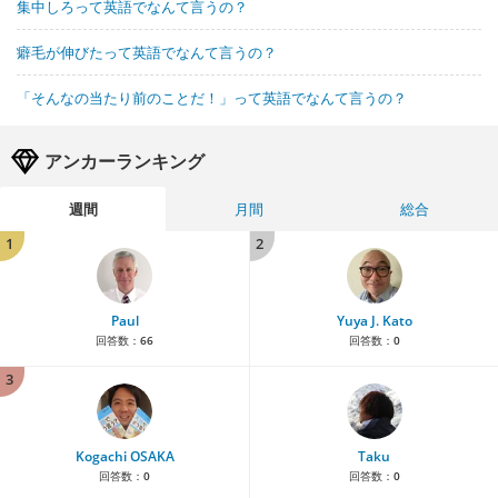
集中しろって英語でなんて言うの？
癖毛が伸びたって英語でなんて言うの？
「そんなの当たり前のことだ！」って英語でなんて言うの？
アンカーランキング
週間
月間
総合
1
2
Paul
Yuya J. Kato
回答数：
66
回答数：
0
3
Kogachi OSAKA
Taku
回答数：
0
回答数：
0