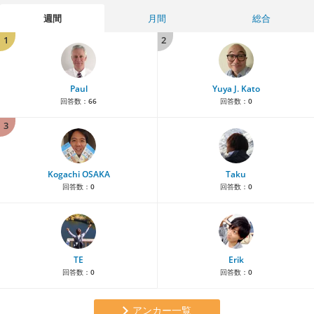
週間
月間
総合
1
2
Paul
Yuya J. Kato
回答数：
66
回答数：
0
3
Kogachi OSAKA
Taku
回答数：
0
回答数：
0
TE
Erik
回答数：
0
回答数：
0
アンカー一覧