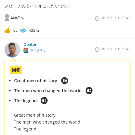
スピーチのタイトルにしたいです。
Leeさん
2017/11/10 22:42
65
43372
Denton
2017/11/16 15:42
南アフリカ
回答
Great men of history.
The men who changed the world.
The legend.
・Great men of history.
・The men who changed the world.
・The legend.