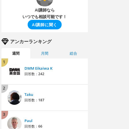
AI講師なら
いつでも相談可能です！
AI講師に聞く
アンカーランキング
週間
月間
総合
1
DMM Eikaiwa K
回答数：
242
2
Taku
回答数：
187
3
Paul
回答数：
66