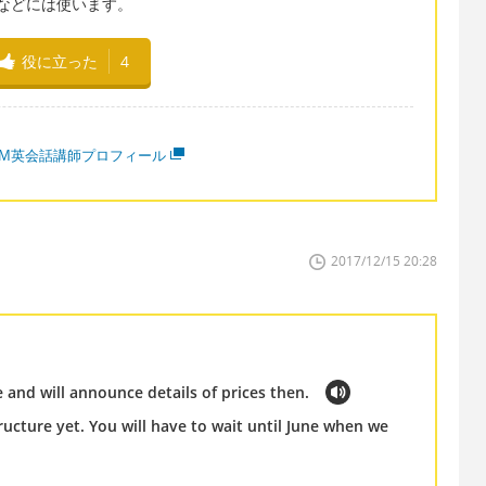
を商品などには使います。
役に立った
4
MM英会話講師プロフィール
2017/12/15 20:28
e and will announce details of prices then.
ucture yet. You will have to wait until June when we