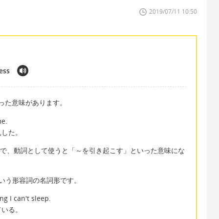
2019/07/11 10:50
ess
といった意味があります。
me.
見した。
因」で、動詞として使うと「～を引き起こす」といった意味にな
hyという形容詞の名詞形です。
ng I can't sleep.
ている。