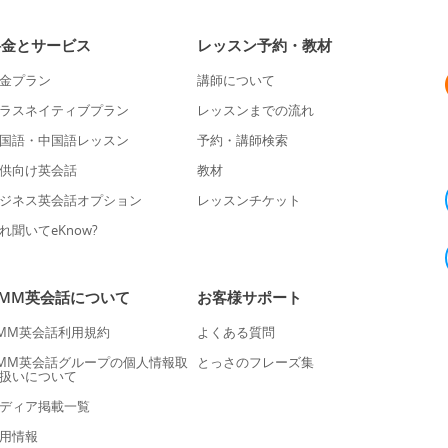
料金とサービス
レッスン予約・教材
金プラン
講師について
ラスネイティブプラン
レッスンまでの流れ
国語・中国語レッスン
予約・講師検索
供向け英会話
教材
ジネス英会話オプション
レッスンチケット
れ聞いてeKnow?
DMM英会話について
お客様サポート
MM英会話利用規約
よくある質問
MM英会話グループの個人情報取
とっさのフレーズ集
扱いについて
ディア掲載一覧
用情報