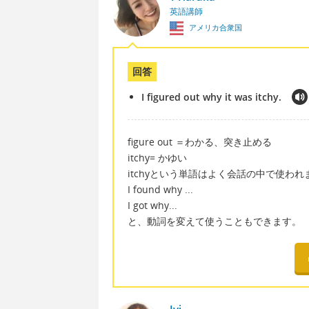
英語講師
アメリカ合衆国
回答
I figured out why it was itchy.
figure out ＝わかる、突き止める
itchy= かゆい
itchyという単語はよく会話の中で使わ
I found why ...
I got why...
と、動詞を変えて使うこともできます。
Ivi