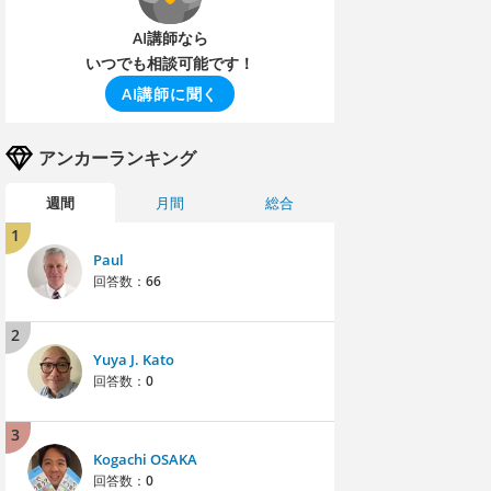
AI講師なら
いつでも相談可能です！
AI講師に聞く
アンカーランキング
週間
月間
総合
1
Paul
回答数：
66
2
Yuya J. Kato
回答数：
0
3
Kogachi OSAKA
回答数：
0