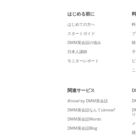
はじめる前に
はじめての方へ
料
スタートガイド
プ
DMM英会話の強み
韓
日本人講師
子
モニターレポート
ビ
こ
関連サービス
iKnow! by DMM英会話
D
DMM英会話なんてuknow?
D
り
DMM英会話Words
メ
DMM英会話Blog
採