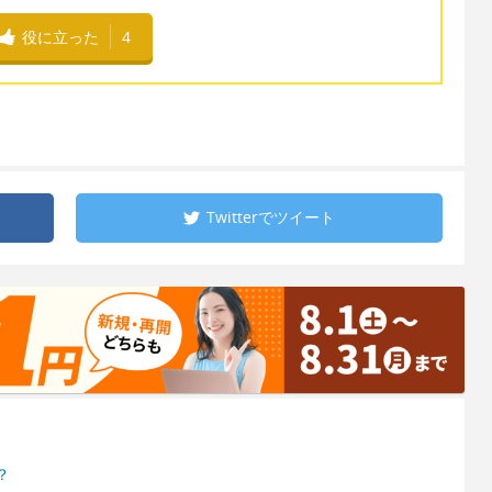
役に立った
4
Twitterで
ツイート
？