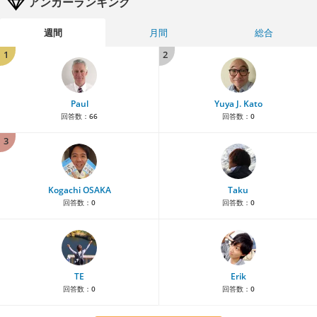
アンカーランキング
週間
月間
総合
1
2
Paul
Yuya J. Kato
回答数：
66
回答数：
0
3
Kogachi OSAKA
Taku
回答数：
0
回答数：
0
TE
Erik
回答数：
0
回答数：
0