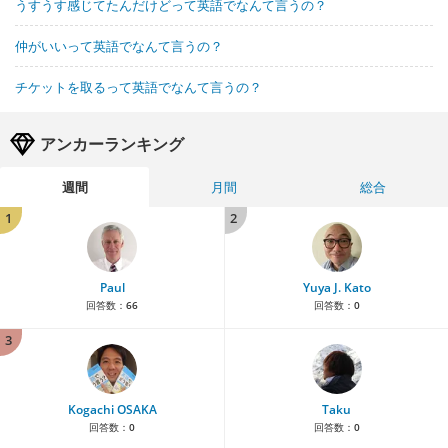
うすうす感じてたんだけどって英語でなんて言うの？
仲がいいって英語でなんて言うの？
チケットを取るって英語でなんて言うの？
アンカーランキング
週間
月間
総合
1
2
Paul
Yuya J. Kato
回答数：
66
回答数：
0
3
Kogachi OSAKA
Taku
回答数：
0
回答数：
0