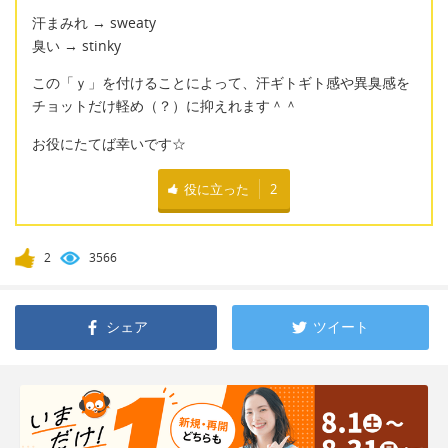
汗まみれ → sweaty
臭い → stinky
この「ｙ」を付けることによって、汗ギトギト感や異臭感を
チョットだけ軽め（？）に抑えれます＾＾
お役にたてば幸いです☆
役に立った
2
2
3566
シェア
ツイート