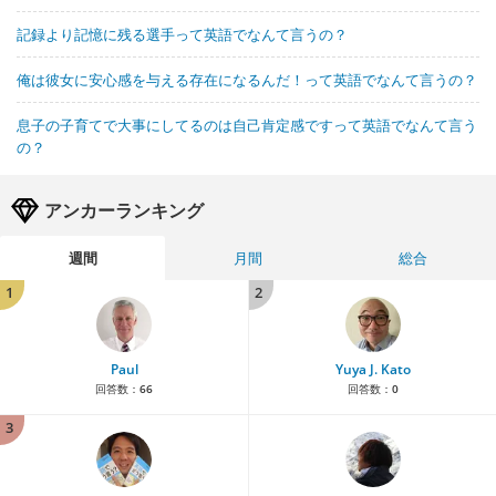
記録より記憶に残る選手って英語でなんて言うの？
俺は彼女に安心感を与える存在になるんだ！って英語でなんて言うの？
息子の子育てで大事にしてるのは自己肯定感ですって英語でなんて言う
の？
アンカーランキング
週間
月間
総合
1
2
Paul
Yuya J. Kato
回答数：
66
回答数：
0
3