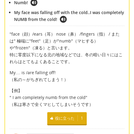
Numb!
My face was falling off with the cold..I was completely
NUMB from the cold!
"face（顔）/ears（耳） nose（鼻） /fingers（指） / また
は" 極端に"feet"（足）が"numb"（マヒする）
や"frozen"（凍る）と言います。
特に零度以下になる北の地域などでは、冬の暗い日々にはこ
れらはとてもよくあることです。
My.... is /are falling off!
（私の～がちぎれてしまう！）
【例】
" I am completely numb from the cold"
（私は寒さで全くマヒしてしまいそうです）
役に立った
1