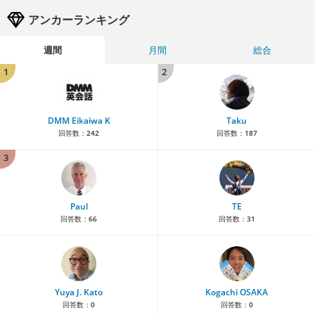
アンカーランキング
週間
月間
総合
1
2
DMM Eikaiwa K
Taku
回答数：
242
回答数：
187
3
Paul
TE
回答数：
66
回答数：
31
Yuya J. Kato
Kogachi OSAKA
回答数：
0
回答数：
0