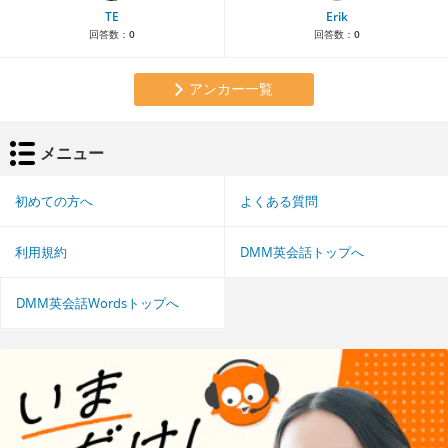
TE
Erik
回答数：
0
回答数：
0
アンカー一覧
メニュー
初めての方へ
よくある質問
利用規約
DMM英会話トップへ
DMM英会話Wordsトップへ