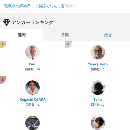
勤務表の締め日って英語でなんて言うの？
アンカーランキング
週間
月間
総合
1
2
Paul
Yuya J. Kato
回答数：
66
回答数：
0
3
Kogachi OSAKA
Taku
回答数：
0
回答数：
0