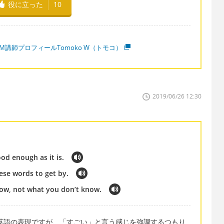
役に立った
10
M講師プロフィールTomoko W（トモコ）
2019/06/26 12:30
od enough as it is.
se words to get by.
ow, not what you don’t know.
も近い英語の表現ですが、「すごい」と言う感じを強調するつもり