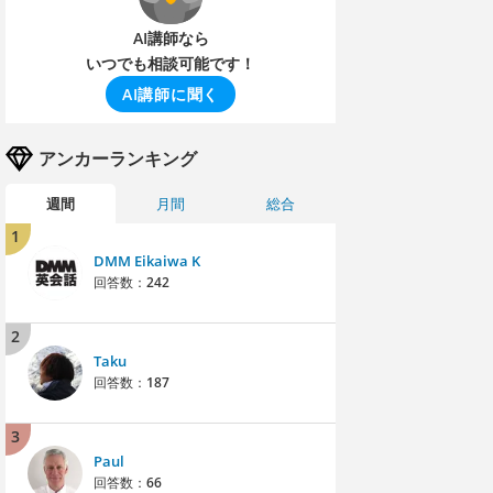
AI講師なら
いつでも相談可能です！
AI講師に聞く
アンカーランキング
週間
月間
総合
1
DMM Eikaiwa K
回答数：
242
2
Taku
回答数：
187
3
Paul
回答数：
66