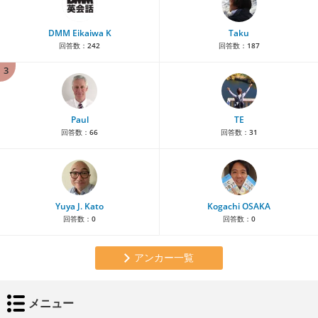
DMM Eikaiwa K
Taku
回答数：
242
回答数：
187
3
Paul
TE
回答数：
66
回答数：
31
Yuya J. Kato
Kogachi OSAKA
回答数：
0
回答数：
0
アンカー一覧
メニュー