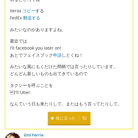
Xerox
コピー
する
FedEx
郵送する
みたいなのがありますよね。
最近では
I'll facebook you later on!
あとでフェイスブック
申請
しとくね！
みたいな風にもくだけた間柄では言ったりしています。
どんどん新しいものも出てきているので
タクシーを呼ぶことを
I'll Uber.
なんていう日も来たりして、またはもう言ってたりして。
役に立った
92
Emi Ferrie