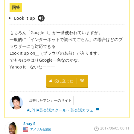
回答
Look it up
もちろん「Google it」が一番使われていますが。
一般的に「インターネットで調べてごらん」の場合はどのブ
ラウザーにも対応できる
Look it up on
__
（ブラウザの名前）が入ります。
でも今はやはりGoogle一色なのかな。
Yahoo it ないなーーー
役に立った
36
回答したアンカーのサイト
ALPHA英会話スクール・英会話カフェ
Shay S
2017/06/05 00:11
アメリカ合衆国