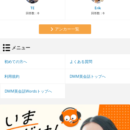
TE
Erik
回答数：
0
回答数：
0
アンカー一覧
メニュー
初めての方へ
よくある質問
利用規約
DMM英会話トップへ
DMM英会話Wordsトップへ