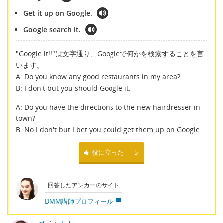
Get it up on Google.
Google search it.
"Google it!!"は文字通り、Googleで何かを検索することを言
います。
A: Do you know any good restaurants in my area?
B: I don't but you should Google it.
A: Do you have the directions to the new hairdresser in
town?
B: No I don't but I bet you could get them up on Google.
役に立った
5
回答したアンカーのサイト
DMM講師プロフィール