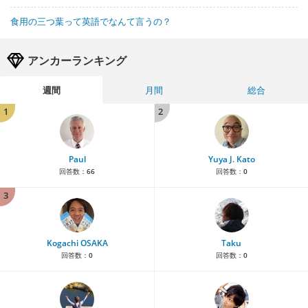
食用の三つ葉って英語でなんて言うの？
アンカーランキング
週間
月間
総合
1
2
Paul
Yuya J. Kato
回答数：
66
回答数：
0
3
Kogachi OSAKA
Taku
回答数：
0
回答数：
0