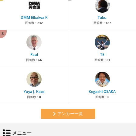
DMM Eikaiwa K
Taku
回答数：
242
回答数：
187
3
Paul
TE
回答数：
66
回答数：
31
Yuya J. Kato
Kogachi OSAKA
回答数：
0
回答数：
0
アンカー一覧
メニュー