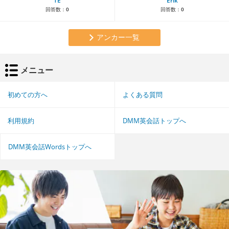
TE
Erik
回答数：
0
回答数：
0
アンカー一覧
メニュー
初めての方へ
よくある質問
利用規約
DMM英会話トップへ
DMM英会話Wordsトップへ