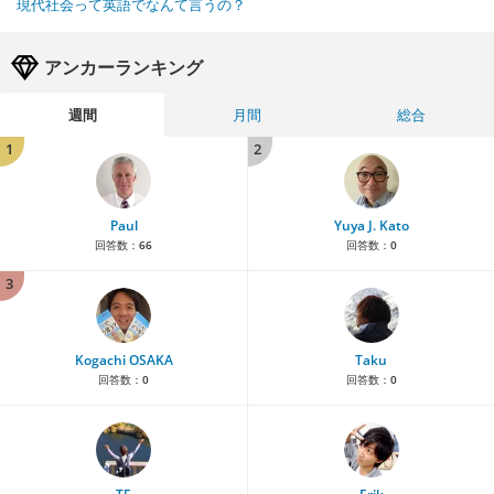
現代社会って英語でなんて言うの？
アンカーランキング
週間
月間
総合
1
2
Paul
Yuya J. Kato
回答数：
66
回答数：
0
3
Kogachi OSAKA
Taku
回答数：
0
回答数：
0