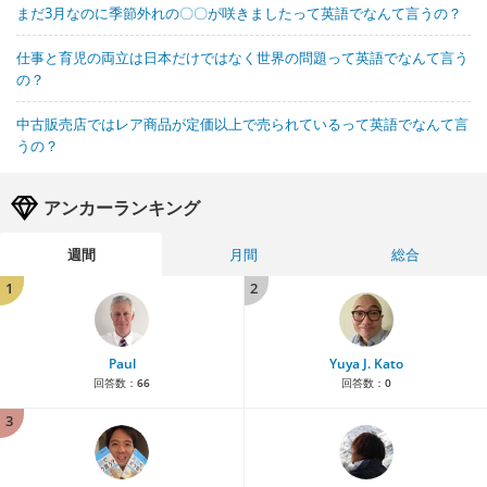
まだ3月なのに季節外れの〇〇が咲きましたって英語でなんて言うの？
仕事と育児の両立は日本だけではなく世界の問題って英語でなんて言う
の？
中古販売店ではレア商品が定価以上で売られているって英語でなんて言
うの？
アンカーランキング
週間
月間
総合
1
2
Paul
Yuya J. Kato
回答数：
66
回答数：
0
3