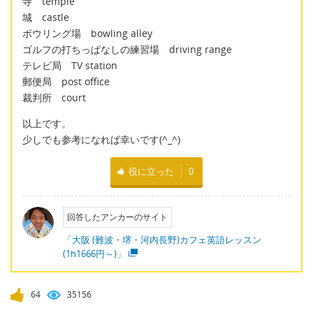
寺 temple
城 castle
ボウリング場 bowling alley
ゴルフの打ちっぱなしの練習場 driving range
テレビ局 TV station
郵便局 post office
裁判所 court
以上です。
少しでも参考になれば幸いです(^_^)
役に立った
0
回答したアンカーのサイト
「大阪 (難波・堺・河内長野)カフェ英語レッスン
(1h1666円～)」
64
35156