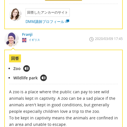
回答したアンカーのサイト
DMM講師プロフィール
Franji
2020/03/09 17:45
イギリス
回答
Zoo
Wildlife park
A zoo is a place where the public can pay to see wild
animals kept in captivity. A zoo can be a sad place if the
animals aren't kept in good conditions, but generally
people especially children love a trip to the zoo.
To be kept in captivity means the animals are confined in
an area and unable to escape.