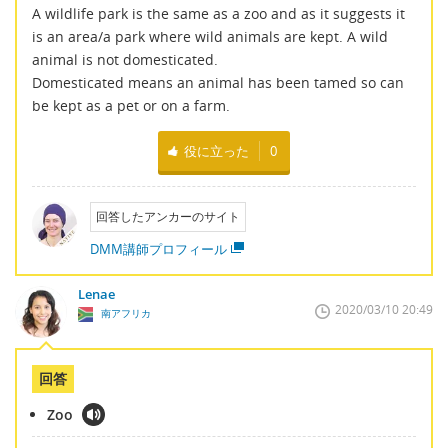
A wildlife park is the same as a zoo and as it suggests it
is an area/a park where wild animals are kept. A wild
animal is not domesticated.
Domesticated means an animal has been tamed so can
be kept as a pet or on a farm.
役に立った
0
回答したアンカーのサイト
DMM講師プロフィール
Lenae
2020/03/10 20:49
南アフリカ
回答
Zoo