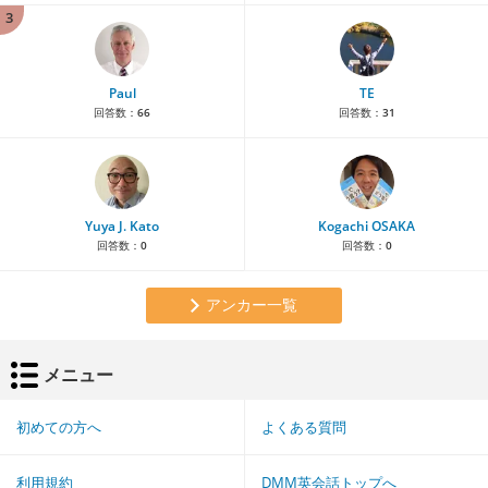
3
Paul
TE
回答数：
66
回答数：
31
Yuya J. Kato
Kogachi OSAKA
回答数：
0
回答数：
0
アンカー一覧
メニュー
初めての方へ
よくある質問
利用規約
DMM英会話トップへ