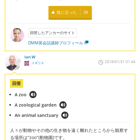
役に立った
34
回答したアンカーのサイト
DMM英会話講師プロフィール
Ian W
2018/01/31 01:44
イギリス
回答
A zoo
A zoological garden
An animal sanctuary
人々が動物やその他の生き物を遠く離れたところから観察す
る場所は"zoo"(動物園)です。