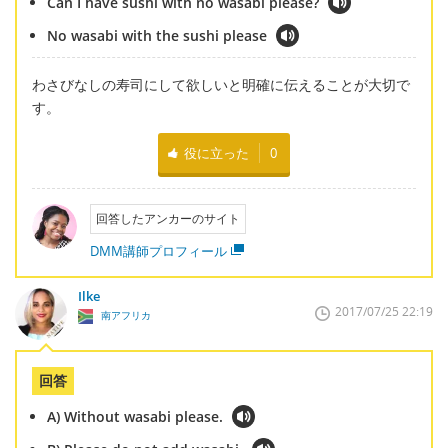
Can I have sushi with no wasabi please?
No wasabi with the sushi please
わさびなしの寿司にして欲しいと明確に伝えることが大切で
す。
役に立った
0
回答したアンカーのサイト
DMM講師プロフィール
Ilke
2017/07/25 22:19
南アフリカ
回答
A) Without wasabi please.