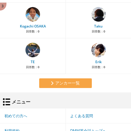
3
Kogachi OSAKA
Taku
回答数：
0
回答数：
0
TE
Erik
回答数：
0
回答数：
0
アンカー一覧
メニュー
初めての方へ
よくある質問
利用規約
DMM英会話トップへ