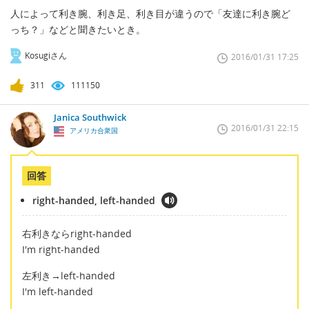
人によって利き腕、利き足、利き目が違うので「友達に利き腕ど
っち？」などと聞きたいとき。
Kosugiさん
2016/01/31 17:25
311
111150
Janica Southwick
2016/01/31 22:15
アメリカ合衆国
回答
right-handed, left-handed
右利きならright-handed
I'm right-handed
左利き→left-handed
I'm left-handed