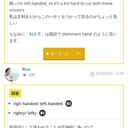
例→I'm left-handed, so it's a bit hard to cut with these
scissors
私は左利きだからこのハサミをつかって切るのがちょっと
難
しい
ちなみに「
利き手
」は英語で dominant hand のように言い
ます。
役に立った
131
Rina
2016/02/01 13:35
日本
回答
rigit handed/ left-handed
righty/ lefty
形容詞として使われることが圧倒的に多いので、