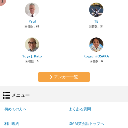
3
Paul
TE
回答数：
66
回答数：
31
Yuya J. Kato
Kogachi OSAKA
回答数：
0
回答数：
0
アンカー一覧
メニュー
初めての方へ
よくある質問
利用規約
DMM英会話トップへ