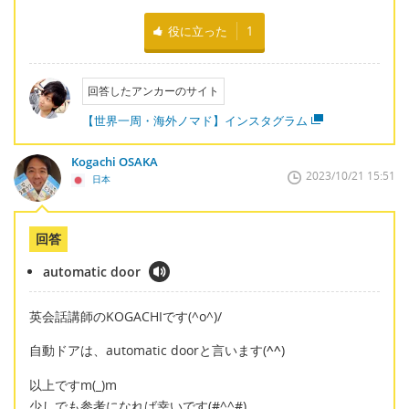
役に立った
1
回答したアンカーのサイト
【世界一周・海外ノマド】インスタグラム
Kogachi OSAKA
2023/10/21 15:51
日本
回答
automatic door
英会話講師のKOGACHIです(^o^)/
自動ドアは、automatic doorと言います(
^^
)
以上ですm(_)m
少しでも参考になれば幸いです(#^^#)