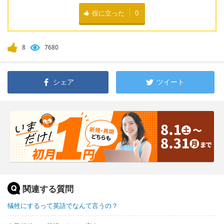
役に立った
0
8
7680
シェア
ツイート
関連する質問
犠牲にするって英語でなんて言うの？