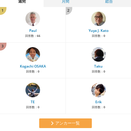
週間
月間
総合
1
2
Paul
Yuya J. Kato
回答数：
66
回答数：
0
3
Kogachi OSAKA
Taku
回答数：
0
回答数：
0
TE
Erik
回答数：
0
回答数：
0
アンカー一覧