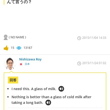
んて言うの？
( NO NAME )
2015/11/04 14:33
15
13167
Nishizawa Roy
2015/11/24 01:02
日本
回答
I need this. A glass of milk.
Nothing is better than a glass of cold milk after
taking a long bath.