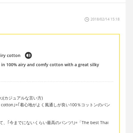
2018/02/14 15:18
iry cotton
e in 100% airy and comfy cotton with a great silky
mfy｣(カジュアルな言い方)
le, airy cotton｣=｢着心地がよく風通しが良い100％コットンのパン
今までにないくらい最高のパンツ!｣=「The best Thai