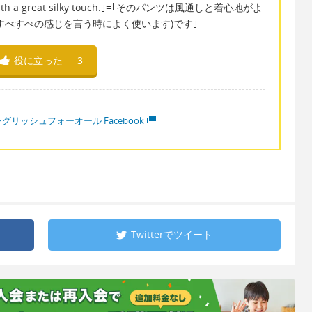
ton with a great silky touch.｣=｢そのパンツは風通しと着心地がよ
すべすべの感じを言う時によく使います)です｣
役に立った
3
グリッシュフォーオール Facebook
Twitterで
ツイート