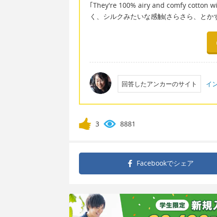
｢They're 100% airy and comfy cot
く、シルクみたいな感触(さらさら、とか
回答したアンカーのサイト
イン
3
8881
Facebookで
シェア