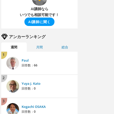
AI講師なら
いつでも相談可能です！
AI講師に聞く
アンカーランキング
週間
月間
総合
1
Paul
回答数：
66
2
Yuya J. Kato
回答数：
0
3
Kogachi OSAKA
回答数：
0