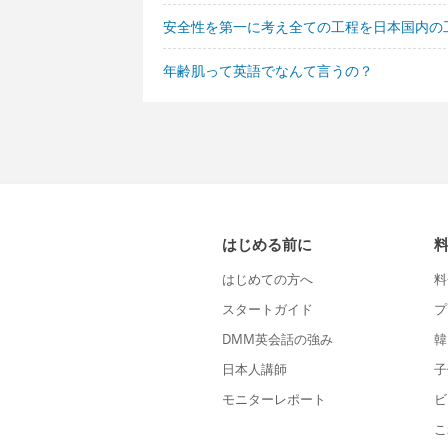
安全性を第一に考え全ての工程を日本国内の
年齢肌って英語でなんて言うの？
はじめる前に
はじめての方へ
料
スタートガイド
プ
DMM英会話の強み
韓
日本人講師
子
モニターレポート
ビ
こ