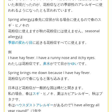
いた表現だったのが、花粉症などの季節性のアレルギーに使
われるようになったとも言われています。
Spring allergyは春先に症状が出る場合に使えるので春のス
ギ・ヒノキの
花粉症に使えますが秋の花粉症には使えません。seasonal
allergyは
季節の変わり目
に起きる花粉症すべてに使えます。
例
I have hay fever. I have a runny nose and itchy eyes.
わたしは花粉症です。
鼻水
がでて目が
かゆい
です。
Spring brings me down because I have hay fever.
花粉症なので春になると落ち込みます。
日本ほど花粉症が一般的な国は稀だと聞きます。
私の場合、春は
スギ
・ヒノキ、夏はカビアレルギー、秋はブ
タクサ、
冬は
ハウスダストアレルギー
があるので”I have allergy all
year round!”（1年中