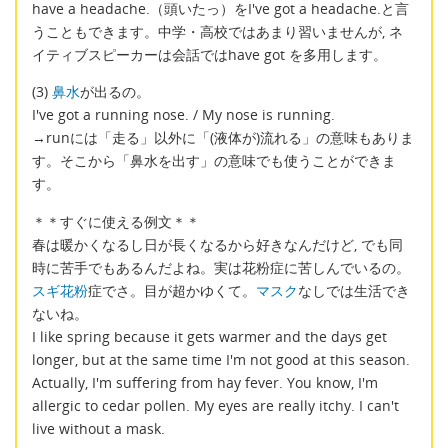
have a headache.（頭いたっ）をI've got a headache.と言
うこともできます。中学・高校ではあまり習いませんが, ネ
イティブスピーカーは会話ではhave got を多用します。
(3)
鼻水
が出るの。
I've got a running nose. / My nose is running.
→runには「走る」以外に「(液体が)流れる」の意味もありま
す。そこから「鼻水を出す」の意味でも使うことができま
す。
＊＊すぐに使える例文＊＊
春は暖かくなるし日が長くなるから好きなんだけど, でも同
時に苦手でもあるんだよね。実は花粉症に苦しんでいるの。
スギ花粉
症でさ。目が超かゆくて。
マスク
なしでは生活でき
ないね。
I like spring because it gets warmer and the days get
longer, but at the same time I'm not good at this season.
Actually, I'm suffering from hay fever. You know, I'm
allergic to cedar pollen. My eyes are really itchy. I can't
live without a mask.