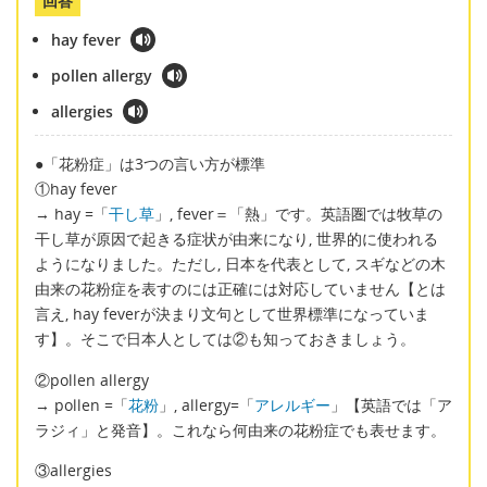
回答
hay fever
pollen allergy
allergies
●「花粉症」は3つの言い方が標準
①hay fever
→ hay =「
干し草
」, fever＝「熱」です。英語圏では牧草の
干し草が原因で起きる症状が由来になり, 世界的に使われる
ようになりました。ただし, 日本を代表として, スギなどの木
由来の花粉症を表すのには正確には対応していません【とは
言え, hay feverが決まり文句として世界標準になっていま
す】。そこで日本人としては②も知っておきましょう。
②pollen allergy
→ pollen =「
花粉
」, allergy=「
アレルギー
」【英語では「ア
ラジィ」と発音】。これなら何由来の花粉症でも表せます。
③allergies