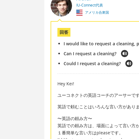
IU-Connect代表
アメリカ合衆国
回答
I would like to request a cleaning, 
Can I request a cleaning?
Could I request a cleaning?
Hey Kei!
ユーコネクトの英語コーチのアーサーで
英語で頼むことはいろんな言い方があり
〜英語の頼み方〜
英語での頼み方は、場面によって言い方
１番簡単な言い方はpleaseです。