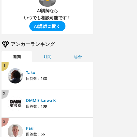
AI講師なら
いつでも相談可能です！
AI講師に聞く
アンカーランキング
週間
月間
総合
1
Taku
回答数：
138
2
DMM Eikaiwa K
回答数：
109
3
Paul
回答数：
66