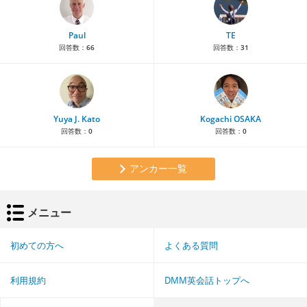
Paul
TE
回答数：
66
回答数：
31
Yuya J. Kato
Kogachi OSAKA
回答数：
0
回答数：
0
アンカー一覧
メニュー
初めての方へ
よくある質問
利用規約
DMM英会話トップへ