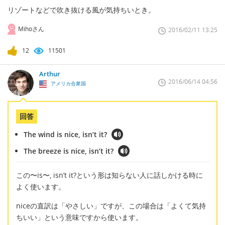
リゾートなどで吹き抜ける風が気持ちいとき。
Mihoさん
2016/02/11 13:25
12
11501
Arthur
2016/06/14 04:56
アメリカ合衆国
回答
The wind is nice, isn’t it?
The breeze is nice, isn’t it?
この〜is〜, isn’t it?という形は知らない人に話しかける時に
よく使います。
niceの直訳は「やさしい」ですが、この場合は「よくて気持
ちいい」という意味ですから使います。