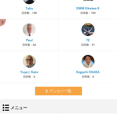
Taku
DMM Eikaiwa K
回答数：
138
回答数：
109
3
Paul
TE
回答数：
66
回答数：
31
Yuya J. Kato
Kogachi OSAKA
回答数：
0
回答数：
0
アンカー一覧
メニュー