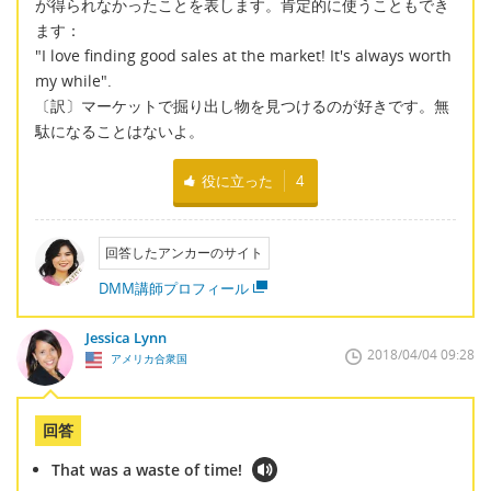
が得られなかったことを表します。肯定的に使うこともでき
ます：
"I love finding good sales at the market! It's always worth
my while".
〔訳〕マーケットで掘り出し物を見つけるのが好きです。無
駄になることはないよ。
役に立った
4
回答したアンカーのサイト
DMM講師プロフィール
Jessica Lynn
2018/04/04 09:28
アメリカ合衆国
回答
That was a waste of time!