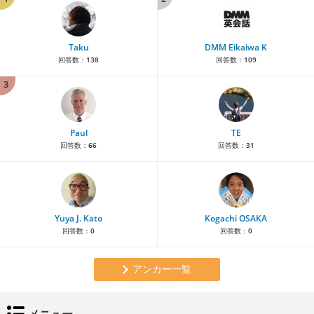
Taku
DMM Eikaiwa K
回答数：
138
回答数：
109
3
Paul
TE
回答数：
66
回答数：
31
Yuya J. Kato
Kogachi OSAKA
回答数：
0
回答数：
0
アンカー一覧
メニュー