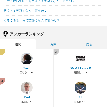
フードから髪の毛を出すって英語でなんて言うの？
巻くって英語でなんて言うの？
くるくる巻くって英語でなんて言うの？
アンカーランキング
週間
月間
総合
1
2
Taku
DMM Eikaiwa K
回答数：
138
回答数：
109
3
Paul
TE
回答数：
66
回答数：
31