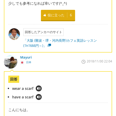
少しでも参考になれば幸いです(
^_^
)
役に立った
6
回答したアンカーのサイト
「大阪 (難波・堺・河内長野)カフェ英語レッスン
(1h1666円～)」
Mayuri
2018/11/30 22:04
日本
回答
wear a scarf
have a scarf
こんにちは。