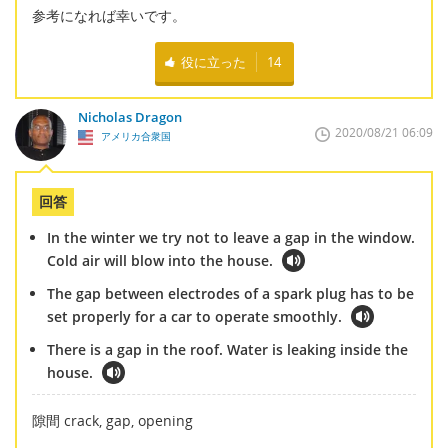
参考になれば幸いです。
役に立った
14
Nicholas Dragon
2020/08/21 06:09
アメリカ合衆国
回答
In the winter we try not to leave a gap in the window.
Cold air will blow into the house.
The gap between electrodes of a spark plug has to be
set properly for a car to operate smoothly.
There is a gap in the roof. Water is leaking inside the
house.
隙間 crack, gap, opening