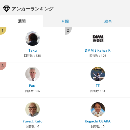
アンカーランキング
週間
月間
総合
1
2
Taku
DMM Eikaiwa K
回答数：
138
回答数：
109
3
Paul
TE
回答数：
66
回答数：
31
Yuya J. Kato
Kogachi OSAKA
回答数：
0
回答数：
0