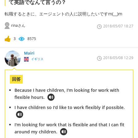
て英語でなんて言うの？
転職するときに、エージェントの人に説明したいですm(__)m
rinaさん
2018/05/07 18:27
3
8575
Mairi
2018/05/08 12:29
イギリス
回答
Because I have children, I'm looking for work with
flexible hours.
I have children so I'd like to work flexibly if possible.
I'm looking for work that is flexible and that I can fit
around my children.