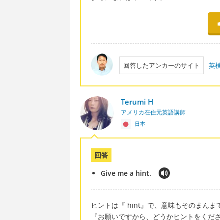
回答したアンカーのサイト
英
Terumi H
アメリカ在住元英語講師
日本
回答
Give me a hint.
ヒントは『 hint』で、意味もそのまんま
『お願いですから、どうかヒントをくだ