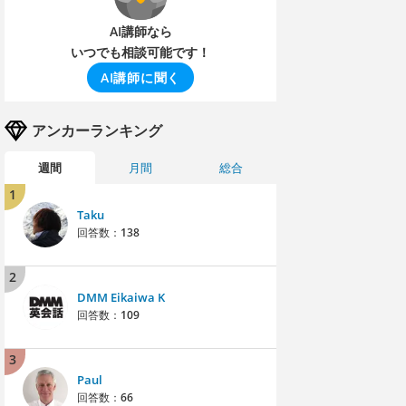
AI講師なら
いつでも相談可能です！
AI講師に聞く
アンカーランキング
週間
月間
総合
1
Taku
回答数：
138
2
DMM Eikaiwa K
回答数：
109
3
Paul
回答数：
66