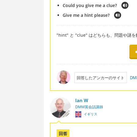
Could you give me a clue?
Give me a hint please?
"hint" と "clue" はどちらも、
回答したアンカーのサイト
D
Ian W
DMM英会話講師
イギリス
回答