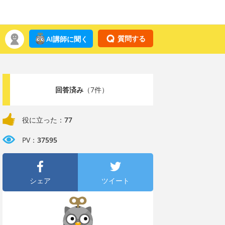
質問する
AI講師に聞く
回答済み
（7件）
役に立った：
77
PV：
37595
シェア
ツイート