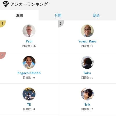
アンカーランキング
週間
月間
総合
1
2
Paul
Yuya J. Kato
回答数：
66
回答数：
0
3
Kogachi OSAKA
Taku
回答数：
0
回答数：
0
TE
Erik
回答数：
0
回答数：
0