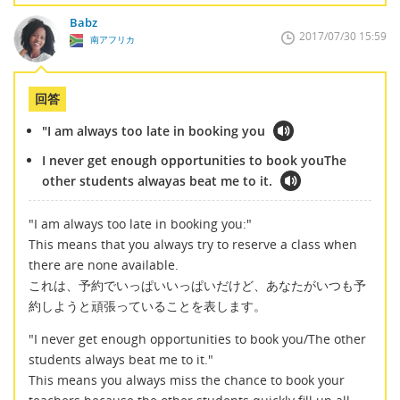
Babz
2017/07/30 15:59
南アフリカ
回答
"I am always too late in booking you
I never get enough opportunities to book youThe
other students alwayas beat me to it.
"I am always too late in booking you:"
This means that you always try to reserve a class when
there are none available.
これは、予約でいっぱいいっぱいだけど、あなたがいつも予
約しようと頑張っていることを表します。
"I never get enough opportunities to book you/The other
students always beat me to it."
This means you always miss the chance to book your