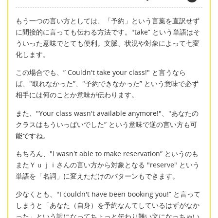
もう一つの言い方としては、「予約」という言葉を直訳せず
に間接的に言っても伝わる方法です。"take” という単語はそ
ういった意味でとても便利。文脈、状況や対象によって七変
化します。
この場合でも、” Couldn't take your class!" と言うなら
ば、"取れなかった”、"予約できなかった” という意味で必ず
相手には何のことか意味が伝わります。
また、"Your class wasn't available anymore!"、"あなたの
クラスはもういっぱいでした” という意味で逆の言い方も可
能ですね。
もちろん、"I wasn't able to make reservation” というのも
またＹｕｊｉさんの言い方から対象となる "reserve" という
単語を「名詞」に変えただけのパターンもできます。
少なくとも、"I couldn't have been booking you!” と言って
しまうと「あなた（自身）を予約なんてしているはずがなか
った」という訳になってちょっと伝わり難い文になっちゃい