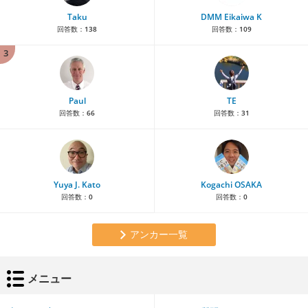
Taku
DMM Eikaiwa K
回答数：
138
回答数：
109
3
Paul
TE
回答数：
66
回答数：
31
Yuya J. Kato
Kogachi OSAKA
回答数：
0
回答数：
0
アンカー一覧
メニュー