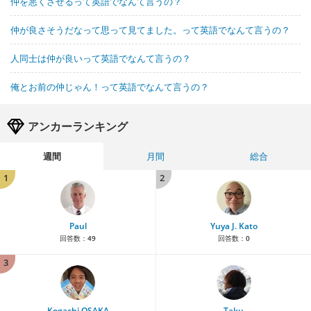
仲を悪くさせるって英語でなんて言うの？
仲が良さそうだなって思って見てました。って英語でなんて言うの？
人同士は仲が良いって英語でなんて言うの？
俺とお前の仲じゃん！って英語でなんて言うの？
アンカーランキング
週間
月間
総合
1
2
Paul
Yuya J. Kato
回答数：
49
回答数：
0
3
Kogachi OSAKA
Taku