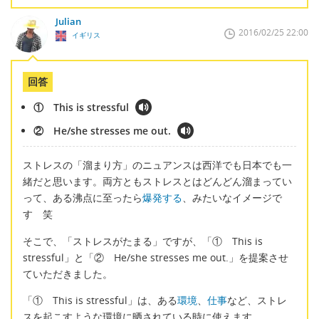
Julian
2016/02/25 22:00
イギリス
回答
① This is stressful
② He/she stresses me out.
ストレスの「溜まり方」のニュアンスは西洋でも日本でも一
緒だと思います。両方ともストレスとはどんどん溜まってい
って、ある沸点に至ったら
爆発する
、みたいなイメージで
す 笑
そこで、「ストレスがたまる」ですが、「① This is
stressful」と「② He/she stresses me out.」を提案させ
ていただきました。
「① This is stressful」は、ある
環境
、
仕事
など、ストレ
スを起こすような環境に晒されている時に使えます。