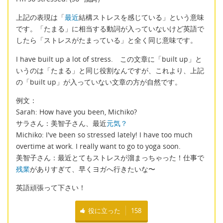
上記の表現は「
最近
結構ストレスを感じている」という意味
です。「たまる」に相当する動詞が入っていないけど英語で
したら「ストレスがたまっている」と全く同じ意味です。
I have built up a lot of stress. この文章に「built up」と
いうのは「たまる」と同じ役割なんですが、これより、上記
の「built up」が入っていない文章の方が自然です。
例文：
Sarah: How have you been, Michiko?
サラさん：美智子さん、最近
元気？
Michiko: I've been so stressed lately! I have too much
overtime at work. I really want to go to yoga soon.
美智子さん：最近とてもストレスが溜まっちゃった！仕事で
残業
がありすぎて、早くヨガへ行きたいな〜
英語頑張って下さい！
役に立った
158