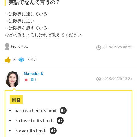
英語でなんて言うの？
～は限界に達している
～は限界に近い
～は限界を超えている
などの例もよろしければ教えてください
tecnoさん
2018/06/25 08:50
8
7567
Natsuka K
2018/06/26 13:25
日本
回答
has reached its limit
is close to its limit.
is over its limit.