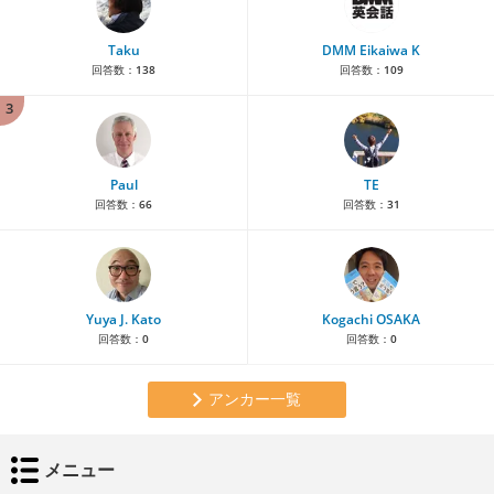
Taku
DMM Eikaiwa K
回答数：
138
回答数：
109
3
Paul
TE
回答数：
66
回答数：
31
Yuya J. Kato
Kogachi OSAKA
回答数：
0
回答数：
0
アンカー一覧
メニュー