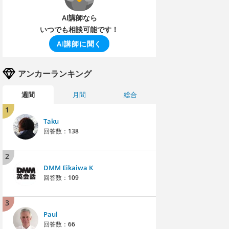
AI講師なら
いつでも相談可能です！
AI講師に聞く
アンカーランキング
週間
月間
総合
1
Taku
回答数：
138
2
DMM Eikaiwa K
回答数：
109
3
Paul
回答数：
66