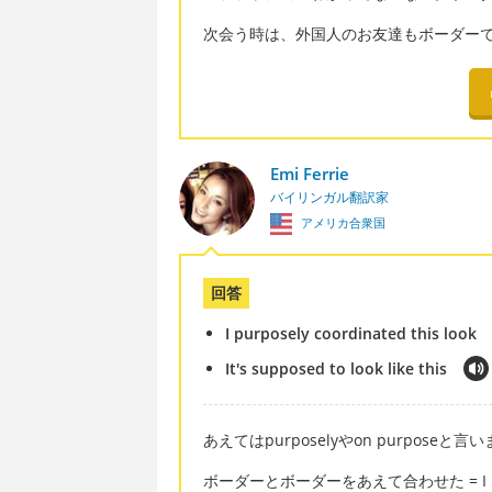
次会う時は、外国人のお友達もボーダー
Emi Ferrie
バイリンガル翻訳家
アメリカ合衆国
回答
I purposely coordinated this look
It's supposed to look like this
あえてはpurposelyやon purposeと言
ボーダーとボーダーをあえて合わせた = I purpos