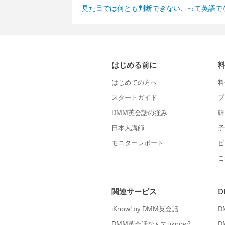
見た目では何とも判断できない、って英語で
はじめる前に
はじめての方へ
料
スタートガイド
プ
DMM英会話の強み
韓
日本人講師
子
モニターレポート
ビ
こ
関連サービス
iKnow! by DMM英会話
D
DMM英会話なんてuknow?
D