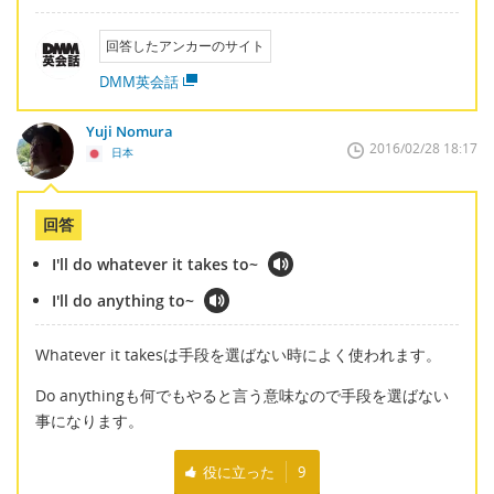
回答したアンカーのサイト
DMM英会話
Yuji Nomura
2016/02/28 18:17
日本
回答
I'll do whatever it takes to~
I'll do anything to~
Whatever it takesは手段を選ばない時によく使われます。
Do anythingも何でもやると言う意味なので手段を選ばない
事になります。
役に立った
9