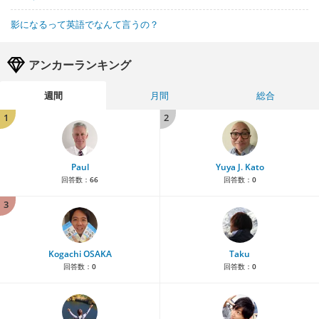
影になるって英語でなんて言うの？
アンカーランキング
週間
月間
総合
1
2
Paul
Yuya J. Kato
回答数：
66
回答数：
0
3
Kogachi OSAKA
Taku
回答数：
0
回答数：
0