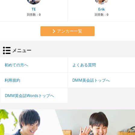
TE
Erik
回答数：
0
回答数：
0
アンカー一覧
メニュー
初めての方へ
よくある質問
利用規約
DMM英会話トップへ
DMM英会話Wordsトップへ