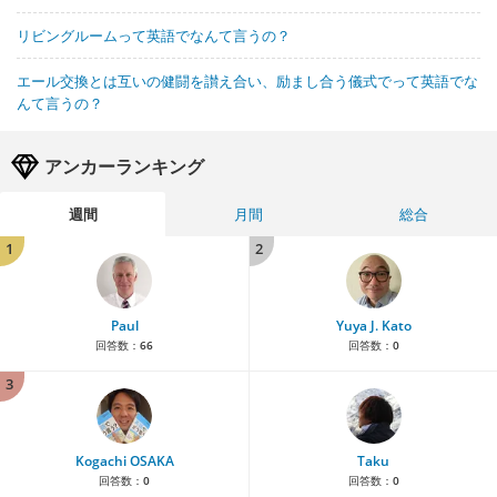
リビングルームって英語でなんて言うの？
エール交換とは互いの健闘を讃え合い、励まし合う儀式でって英語でな
んて言うの？
アンカーランキング
週間
月間
総合
1
2
Paul
Yuya J. Kato
回答数：
66
回答数：
0
3
Kogachi OSAKA
Taku
回答数：
0
回答数：
0