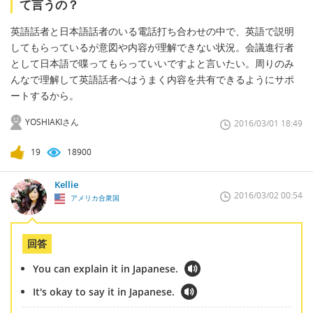
て言うの？
英語話者と日本語話者のいる電話打ち合わせの中で、英語で説明
してもらっているが意図や内容が理解できない状況。会議進行者
として日本語で喋ってもらっていいですよと言いたい。周りのみ
んなで理解して英語話者へはうまく内容を共有できるようにサポ
ートするから。
YOSHIAKIさん
2016/03/01 18:49
19
18900
Kellie
2016/03/02 00:54
アメリカ合衆国
回答
You can explain it in Japanese.
It's okay to say it in Japanese.