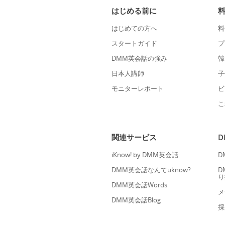
はじめる前に
はじめての方へ
料
スタートガイド
プ
DMM英会話の強み
韓
日本人講師
子
モニターレポート
ビ
こ
関連サービス
iKnow! by DMM英会話
D
DMM英会話なんてuknow?
D
り
DMM英会話Words
メ
DMM英会話Blog
採