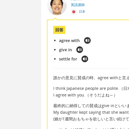
英語講師
日本
回答
agree with
give in
settle for
誰かの意見に賛成の時、agree withと
I think Japanese people are p
I agree with you.（そうだよね～）
最終的に納得しての賛成はgive inといい
My daughter kept saying that she wanted
(娘が1週間おもちゃを欲しいと言い続け