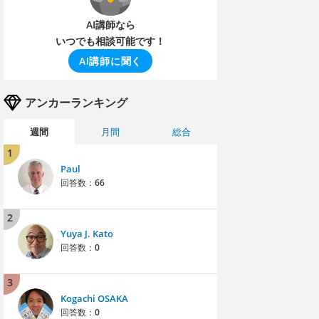
AI講師なら
いつでも相談可能です！
AI講師に聞く
アンカーランキング
週間
月間
総合
1
Paul
回答数：
66
2
Yuya J. Kato
回答数：
0
3
Kogachi OSAKA
回答数：
0