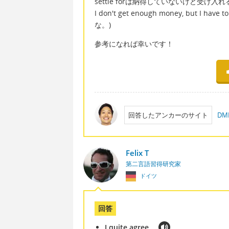
settle forは納得していないけど受け
I don't get enough money, but I
な。)
参考になれば幸いです！
回答したアンカーのサイト
D
Felix T
第二言語習得研究家
ドイツ
回答
I quite agree.