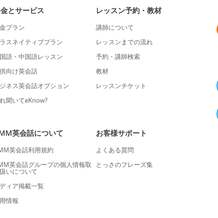
料金とサービス
レッスン予約・教材
金プラン
講師について
ラスネイティブプラン
レッスンまでの流れ
国語・中国語レッスン
予約・講師検索
供向け英会話
教材
ジネス英会話オプション
レッスンチケット
れ聞いてeKnow?
DMM英会話について
お客様サポート
MM英会話利用規約
よくある質問
MM英会話グループの個人情報取
とっさのフレーズ集
扱いについて
ディア掲載一覧
用情報