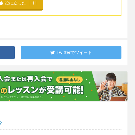
役に立った
11
Twitterで
ツイート
？