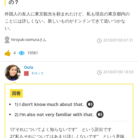
の？
外国人の友人に東京観光を頼まれたけど、私も現在の東京都内の
ことには詳しくない。新しいものがドンドンできて追いつかな
い。
hiroyuki oomuraさん
2018/07/30 07:31
4
10561
Oula
2018/07/30 18:03
モロッコ
回答
1) I don't know much about that.
2) I'm also not very familiar with that.
1)"それについてよく知らないです” という訳出です.
2)”私もそれについてはあまり詳しくないです” という意味